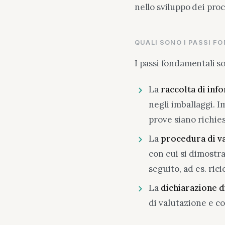
nello sviluppo dei proc
QUALI SONO I PASSI F
I passi fondamentali s
La
raccolta di inf
negli imballaggi. I
prove siano richies
La
procedura di v
con cui si dimostra
seguito, ad es. rici
La
dichiarazione d
di valutazione e c