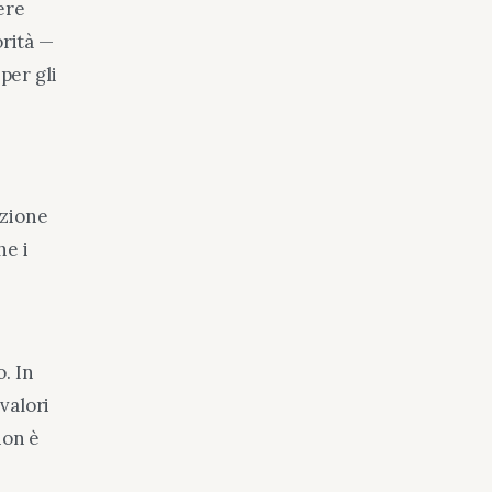
ere
orità —
per gli
azione
he i
. In
valori
non è