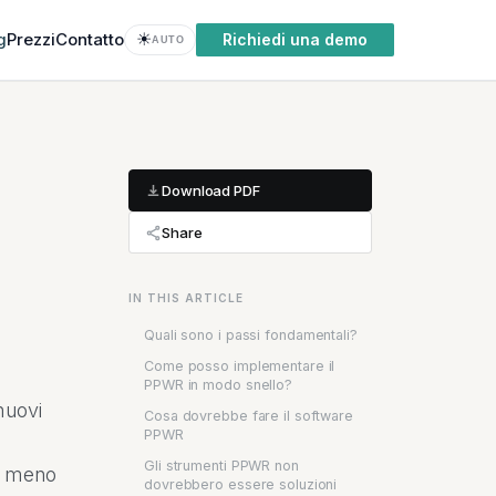
g
Prezzi
Contatto
☀
Richiedi una demo
AUTO
Download PDF
Share
IN THIS ARTICLE
Quali sono i passi fondamentali?
Come posso implementare il
PPWR in modo snello?
nuovi
Cosa dovrebbe fare il software
PPWR
Gli strumenti PPWR non
de meno
dovrebbero essere soluzioni