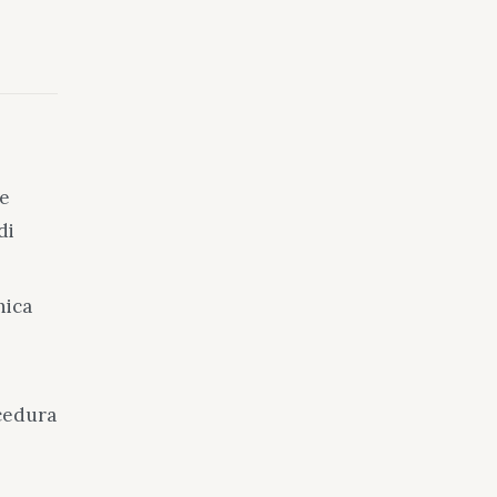
te
di
nica
cedura