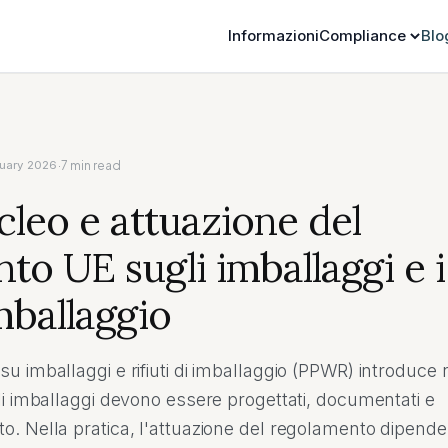
Informazioni
Compliance
Blo
·
7
min read
uary 2026
leo e attuazione del
o UE sugli imballaggi e i
imballaggio
u imballaggi e rifiuti di imballaggio (PPWR) introduce 
li imballaggi devono essere progettati, documentati e
o. Nella pratica, l'attuazione del regolamento dipen