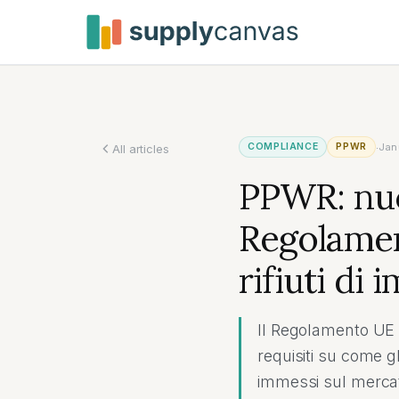
Vai al contenuto principale
·
COMPLIANCE
PPWR
Jan
All articles
PPWR: nuc
Regolament
rifiuti di 
Il Regolamento UE s
requisiti su come g
immessi sul mercat