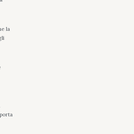
i
he la
li
e
a
porta