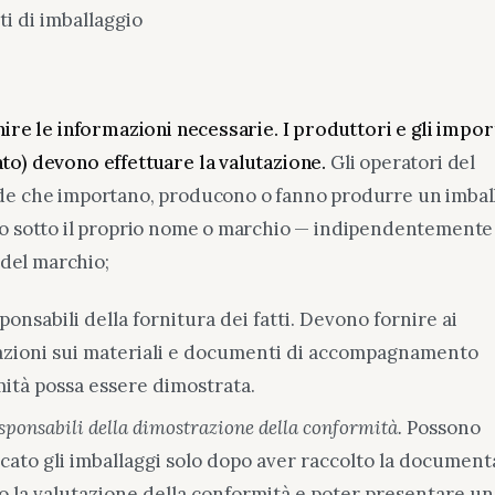
ti di imballaggio
nire le informazioni necessarie. I produttori e gli impor
to) devono effettuare la valutazione.
Gli operatori del
de che importano, producono o fanno produrre un imbal
to sotto il proprio nome o marchio — indipendentemente
i del marchio;
ponsabili della fornitura dei fatti. Devono fornire ai
azioni sui materiali e documenti di accompagnamento
mità possa essere dimostrata.
esponsabili della dimostrazione della conformità.
Possono
ato gli imballaggi solo dopo aver raccolto la documen
o la valutazione della conformità e poter presentare un