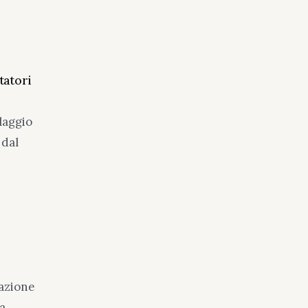
tatori
laggio
 dal
tazione
a