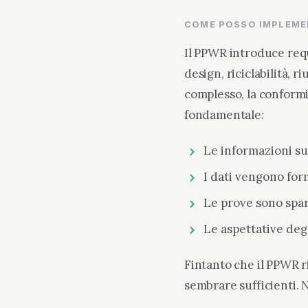
COME POSSO IMPLEMEN
Il PPWR introduce requi
design, riciclabilità, 
complesso, la conformit
fondamentale:
Le informazioni sug
I dati vengono forni
Le prove sono spars
Le aspettative deg
Fintanto che il PPWR ri
sembrare sufficienti. N