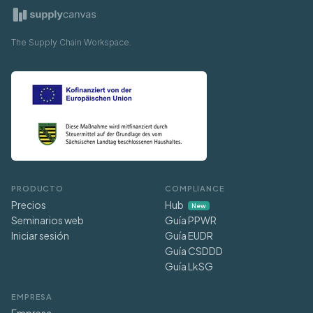
The Supply Chain Workspace.
PRODUCTO
COMPLIANCE
Precios
Hub
New
Seminarios web
Guía PPWR
Iniciar sesión
Guía EUDR
Guía CSDDD
Guía LkSG
EMPRESA