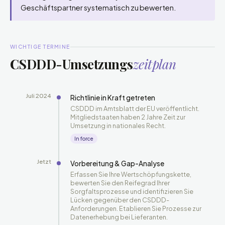
Geschäftspartner systematisch zu bewerten.
WICHTIGE TERMINE
CSDDD-Umsetzungs
zeitplan
Juli 2024
Richtlinie in Kraft getreten
CSDDD im Amtsblatt der EU veröffentlicht.
Mitgliedstaaten haben 2 Jahre Zeit zur
Umsetzung in nationales Recht.
In force
Jetzt
Vorbereitung & Gap-Analyse
Erfassen Sie Ihre Wertschöpfungskette,
bewerten Sie den Reifegrad Ihrer
Sorgfaltsprozesse und identifizieren Sie
Lücken gegenüber den CSDDD-
Anforderungen. Etablieren Sie Prozesse zur
Datenerhebung bei Lieferanten.