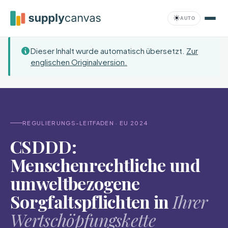
Zum Hauptinhalt springen
☀
AUTO
Dieser Inhalt wurde automatisch übersetzt.
Zur
englischen Originalversion.
Compliance
REGULIERUNGS-LEITFADEN · EU 2024
CSDDD:
Menschenrechtliche und
umweltbezogene
Sorgfaltspflichten in
Ihrer
Wertschöpfungskette