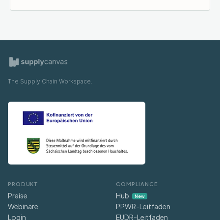
The Supply Chain Workspace.
PRODUKT
COMPLIANCE
Preise
Hub
New
Webinare
PPWR-Leitfaden
Login
EUDR-Leitfaden