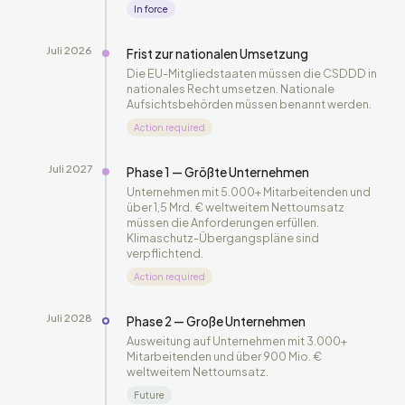
In force
Juli 2026
Frist zur nationalen Umsetzung
Die EU-Mitgliedstaaten müssen die CSDDD in
nationales Recht umsetzen. Nationale
Aufsichtsbehörden müssen benannt werden.
Action required
Juli 2027
Phase 1 — Größte Unternehmen
Unternehmen mit 5.000+ Mitarbeitenden und
über 1,5 Mrd. € weltweitem Nettoumsatz
müssen die Anforderungen erfüllen.
Klimaschutz-Übergangspläne sind
verpflichtend.
Action required
Juli 2028
Phase 2 — Große Unternehmen
Ausweitung auf Unternehmen mit 3.000+
Mitarbeitenden und über 900 Mio. €
weltweitem Nettoumsatz.
Future