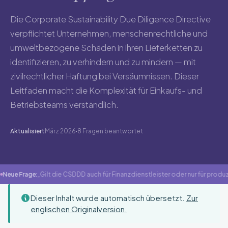
Die Corporate Sustainability Due Diligence Directive
verpflichtet Unternehmen, menschenrechtliche und
umweltbezogene Schäden in ihren Lieferketten zu
identifizieren, zu verhindern und zu mindern — mit
zivilrechtlicher Haftung bei Versäumnissen. Dieser
Leitfaden macht die Komplexität für Einkaufs- und
Betriebsteams verständlich.
Aktualisiert
März 2026
·
8 Fragen beantwortet
Neue Frage:
„Gilt die CSDDD auch für Finanzdienstleister oder nur für pro
Dieser Inhalt wurde automatisch übersetzt.
Zur
englischen Originalversion.